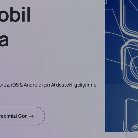
Mobil
a
ruz. iOS & Android için AI destekli geliştirme,
ecimizi Gör