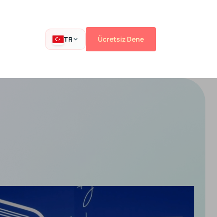
Ücretsiz Dene
TR