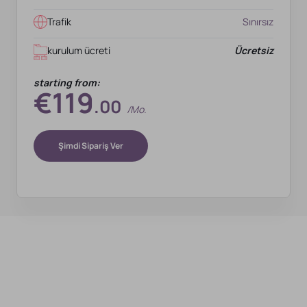
Trafik
Sınırsız
kurulum ücreti
Ücretsiz
starting from:
€119
.00
/mo.
Şimdi Sipariş Ver