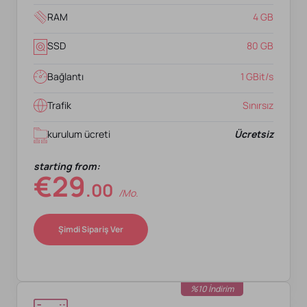
RAM
4 GB
SSD
80 GB
Bağlantı
1 GBit/s
Trafik
Sınırsız
kurulum ücreti
Ücretsiz
starting from:
€29
.00
/mo.
Şimdi Sipariş Ver
%10 İndirim