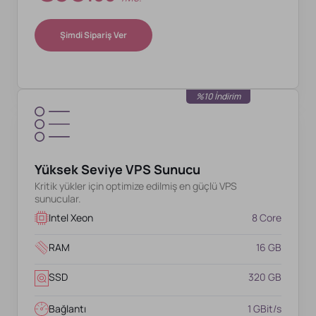
Şimdi Sipariş Ver
%10 İndirim
Yüksek Seviye VPS Sunucu
Kritik yükler için optimize edilmiş en güçlü VPS
sunucular.
Intel Xeon
8 Core
RAM
16 GB
SSD
320 GB
Bağlantı
1 GBit/s