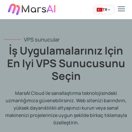
TR
VPS sunucular
İş Uygulamalarınız Için
En Iyi VPS Sunucusunu
Seçin
MarsAI Cloud ile sanallaştırma teknolojisindeki
uzmanlığımıza güvenebilirsiniz. Web sitenizi barındırın,
yüksek dayanıklılıklı altyapınızı kurun veya sanal
makinenizi projelerinize uygun şekilde birkaç tıklamayla
özelleştirin.