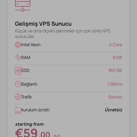
Gelişmiş VPS Sunucu
Küçük ve orta ölçekli işletmeler için çok yönlü VPS
sunucular.
Intel Xeon
4 Core
RAM
8 GB
SSD
160 GB
Bağlantı
1 GBit/s
Trafik
Sınırsız
kurulum ücreti
Ücretsiz
starting from:
€59
.00
/mo.