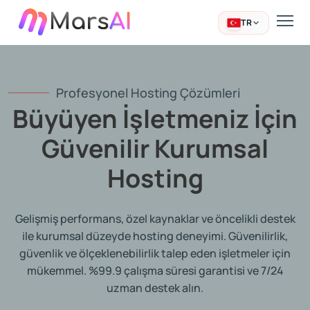
TR
Profesyonel Hosting Çözümleri
Büyüyen İşletmeniz İçin
Güvenilir Kurumsal
Hosting
Gelişmiş performans, özel kaynaklar ve öncelikli destek
ile kurumsal düzeyde hosting deneyimi. Güvenilirlik,
güvenlik ve ölçeklenebilirlik talep eden işletmeler için
mükemmel. %99.9 çalışma süresi garantisi ve 7/24
uzman destek alın.