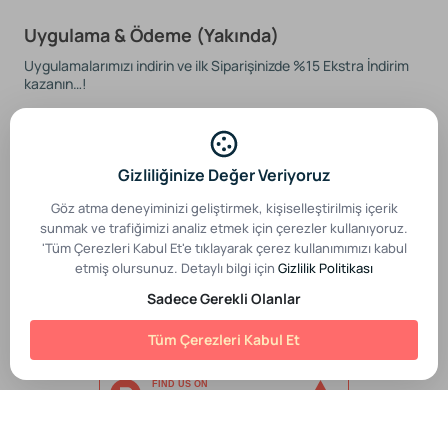
Uygulama & Ödeme (Yakında)
Uygulamalarımızı indirin ve ilk Siparişinizde %15 Ekstra İndirim
kazanın…!
Gizliliğinize Değer Veriyoruz
Güvenli Ödeme Sistemleri
Göz atma deneyiminizi geliştirmek, kişiselleştirilmiş içerik
sunmak ve trafiğimizi analiz etmek için çerezler kullanıyoruz.
'Tüm Çerezleri Kabul Et'e tıklayarak çerez kullanımımızı kabul
etmiş olursunuz. Detaylı bilgi için
Gizlilik Politikası
Sadece Gerekli Olanlar
Gizlilik politikası
Hizmet şartları
© MarsAI 2025. Tüm hakları saklıdır.
Tüm Çerezleri Kabul Et