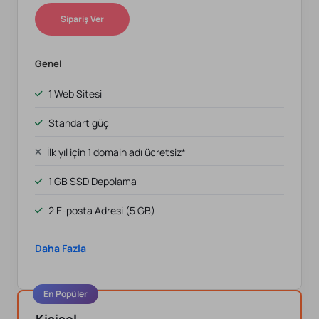
Sipariş Ver
Genel
1 Web Sitesi
Standart güç
İlk yıl için 1 domain adı ücretsiz*
1 GB SSD Depolama
2 E-posta Adresi (5 GB)
Daha Fazla
En Popüler