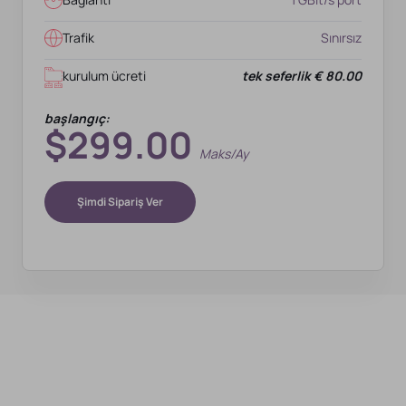
Trafik
Sınırsız
kurulum ücreti
tek seferlik € 80.00
başlangıç:
$299.00
Maks/ay
Şimdi Sipariş Ver