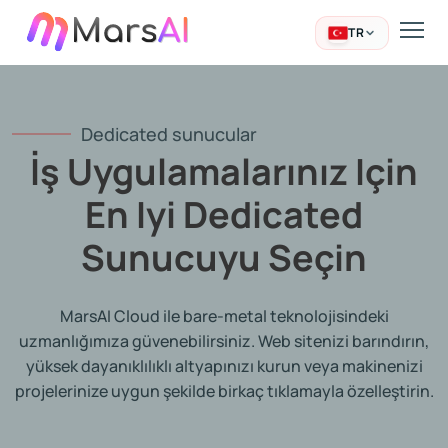
TR
Dedicated sunucular
İş Uygulamalarınız Için
En Iyi Dedicated
Sunucuyu Seçin
MarsAI Cloud ile bare-metal teknolojisindeki
uzmanlığımıza güvenebilirsiniz. Web sitenizi barındırın,
yüksek dayanıklılıklı altyapınızı kurun veya makinenizi
projelerinize uygun şekilde birkaç tıklamayla özelleştirin.