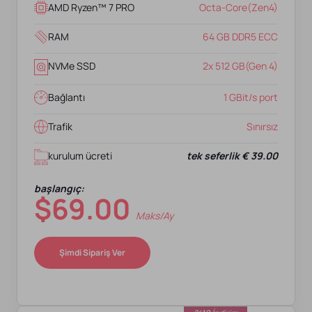
AMD Ryzen™ 7 PRO
Octa-Core(Zen4)
RAM
64 GB DDR5 ECC
NVMe SSD
2x 512 GB(Gen 4)
Bağlantı
1 GBit/s port
Trafik
Sınırsız
kurulum ücreti
tek seferlik € 39.00
başlangıç:
$69.00
Maks/ay
Şimdi Sipariş Ver