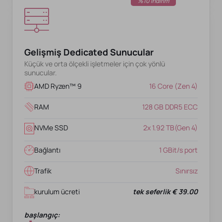
%10 İndirim
Gelişmiş Dedicated Sunucular
Küçük ve orta ölçekli işletmeler için çok yönlü
sunucular.
AMD Ryzen™ 9
16 Core (Zen 4)
RAM
128 GB DDR5 ECC
NVMe SSD
2x 1.92 TB(Gen 4)
Bağlantı
1 GBit/s port
Trafik
Sınırsız
kurulum ücreti
tek seferlik € 39.00
başlangıç: