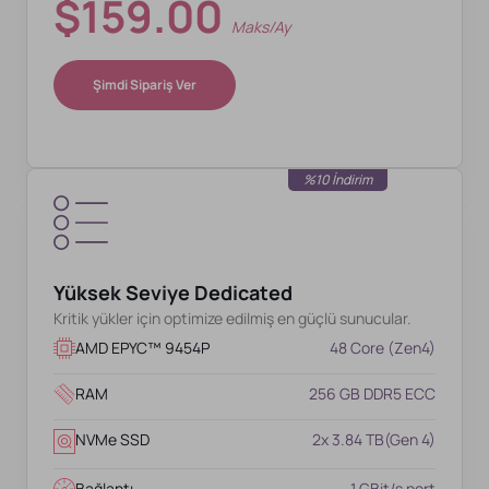
$159.00
Maks/ay
Şimdi Sipariş Ver
%10 İndirim
Yüksek Seviye Dedicated
Kritik yükler için optimize edilmiş en güçlü sunucular.
AMD EPYC™ 9454P
48 Core (Zen4)
RAM
256 GB DDR5 ECC
NVMe SSD
2x 3.84 TB(Gen 4)
Bağlantı
1 GBit/s port