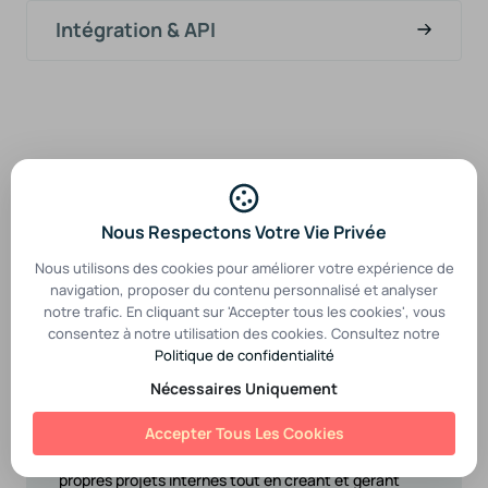
Intégration & API
Centre D'Aide
Nous Contacter
Nous Respectons Votre Vie Privée
Nous utilisons des cookies pour améliorer votre expérience de
navigation, proposer du contenu personnalisé et analyser
Qu'est-ce que MarsAI ?
notre trafic. En cliquant sur 'Accepter tous les cookies', vous
consentez à notre utilisation des cookies. Consultez notre
Depuis notre fondation en 2013, MarsAI est animé
Politique de confidentialité
par la mission de redéfinir ce qui est possible dans
le développement de logiciels. Nous avons
Nécessaires Uniquement
commencé comme une entreprise traditionnelle
de développement de logiciels, mais notre passion
Accepter Tous Les Cookies
pour l'innovation et l'excellence nous a rapidement
différenciés. Aujourd'hui, nous développons nos
propres projets internes tout en créant et gérant