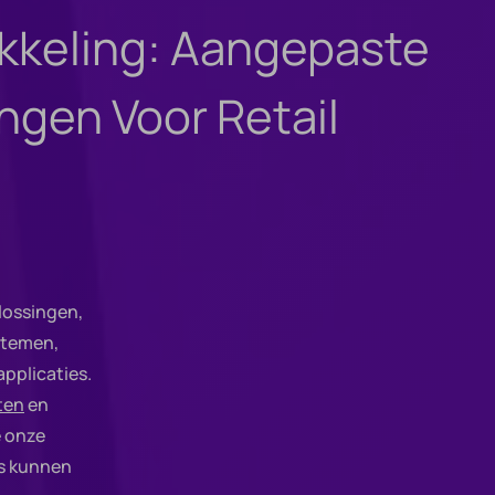
ikkeling: Aangepaste
ngen Voor Retail
plossingen,
stemen,
pplicaties.
ten
en
 onze
es kunnen