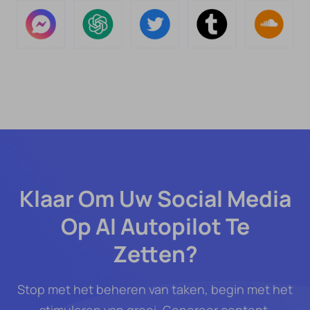
Klaar Om Uw Social Media
Op AI Autopilot Te
Zetten?
Stop met het beheren van taken, begin met het