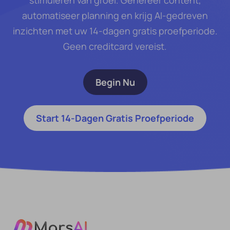
stimuleren van groei. Genereer content,
automatiseer planning en krijg AI-gedreven
inzichten met uw 14-dagen gratis proefperiode.
Geen creditcard vereist.
Begin Nu
Start 14-Dagen Gratis Proefperiode